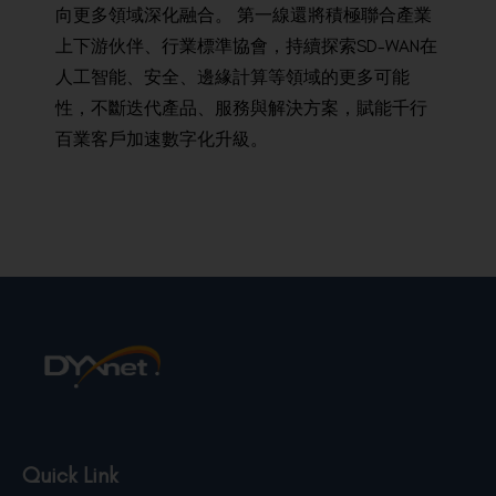
向
更
多領
域深
化融
合。
第
一
線
還將
積極
聯合
產業
上
下游
伙伴
、
行業
標準
協會
，
持續
探索
SD-WAN在
人工智能
、
安全
、
邊緣
計算
等
領域
的
更多
可能
性
，
不斷
迭
代
產品
、
服務
與
解決方案
，
賦能
千
行
百
業
客戶
加速
數字
化
升級
。
Quick Link