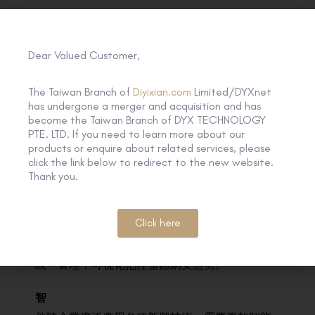
日
本、
澳
洲與
歐
美等
國
家
的
重
點城
市。
基於
此
，
企業
客戶
可
利用
第
一
線
SD-WAN，
靈活
實現
多
場景
組
網
互
聯
。
Dear Valued Customer,
安
The Taiwan Branch of
Diyixian.com
Limited/DYXnet
has undergone a merger and acquisition and has
針
對企
業上
雲
與
遠
程辦
公等
多
元場
景安
全互
聯
，
become the Taiwan Branch of DYX TECHNOLOGY
第
一
線
推
進S
D-WAN服
務架
構向
S
ASE架
構升
級，
PTE. LTD. If you need to learn more about our
通
過賦能
S
D-WAN
P
OP節
點支持
S
ASE安
全服
務鏈
products or enquire about related services, please
click the link below to redirect to the new website.
功
能
，
升
級為
S
ASE
P
OP，提
供如
Z
TNA、SWG、
Thank you.
FWaaS等
S
ASE安
全服
務。
企
業客
戶
通
過第
一
線
S
D-WAN接
入
就
近
的
S
ASE
P
OP節
點，
可
馬上獲
得
Click here
多
維
安
全賦
能
。
同時
，
依
托
第
一
線
自
研
的
SD-
WAN & SASE
管理
平台
，
客戶
可
進行
網
路
與
安全
的
統
一
管理
，
可
視
化
把
控
整體
網
安
態勢
。
智