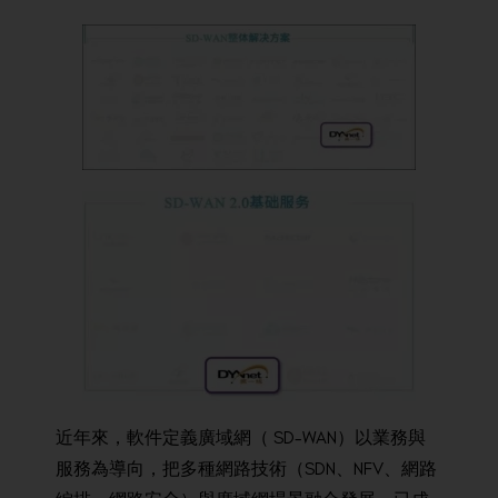
近年來
，
軟件
定義
廣
域
網
（
SD-WAN
）
以
業務
與
服務
為
導
向
，
把
多種
網路
技術
（
SDN、NFV、
網
路