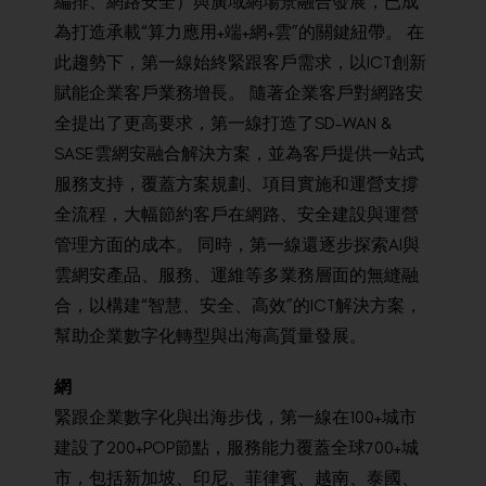
編
排
、
網
路
安全
）
與
廣
域
網
場景
融合
發展
，
已成
為
打造
承
載“
算
力
應用
+
端
+
網
+雲
”的
關鍵
紐
帶
。
在
此趨
勢下
，
第
一
線
始
終緊
跟
客
戶需
求，
以
I
CT創
新
賦
能
企
業客
戶業
務增
長
。
隨
著企
業客
戶對
網
路
安
全提
出了更
高要
求，
第
一
線
打
造了
S
D-WAN
&
S
ASE雲
網
安
融
合解
決方案，
並
為
客
戶提
供一
站
式
服
務支
持，
覆
蓋方
案規
劃、
項
目實
施和
運
營
支撐
全
流程
，
大
幅節
約
客
戶在
網
路
、
安
全建
設與
運
營
管
理方
面的成
本。
同時
，
第
一
線
還
逐步
探索
AI
與
雲
網
安
產品
、
服務
、
運
維
等
多
業務
層面
的
無
縫
融
合
，
以
構建“
智慧
、
安全
、
高效”
的
ICT
解決方案
，
幫助
企業
數字
化
轉型
與
出海
高
質量
發展
。
網
緊
跟
企
業數
字化
與
出
海步
伐，
第
一線
在
1
00+城
市
建
設了
2
00+POP節
點，
服
務能
力覆
蓋全
球7
00+城
市，
包
括新
加坡、
印
尼、
菲
律賓、
越
南、
泰
國、