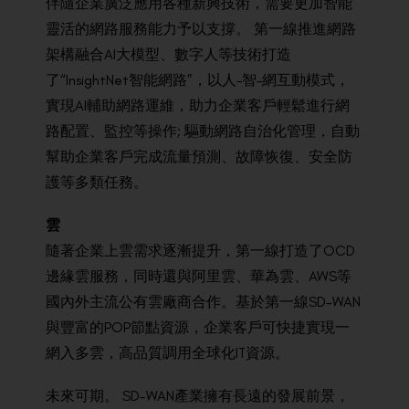
伴
隨企
業廣
泛應
用各
種新
興技
術，
需
要更
加智
能
靈
活
的
網
路
服
務能
力予
以支
撐。
第
一
線
推
進網
路
架
構融
合A
I大
模
型、
數
字人
等
技
術打
造
了
“
InsightNet智
能網
路
”
，以
人
–
智
–
網
互
動模
式，
實
現A
I輔
助網
路
運
維
，
助
力企
業客
戶輕
鬆進
行網
路
配
置、
監
控等
操
作;
驅動
網
路
自治
化
管理
，
自動
幫助
企業
客戶
完成
流量
預測
、
故障
恢復
、
安全
防
護
等
多
類
任務
。
雲
隨
著企
業上
雲
需
求逐
漸提
升，
第
一
線
打
造了
O
CD
邊
緣雲
服
務，
同
時還
與
阿
里雲
、
華
為雲
、
AWS等
國
內外主
流公
有
雲
廠
商合
作。
基於
第
一
線
SD-WAN
與
豐富
的
POP
節點
資源
，
企業
客戶
可
快捷
實現一
網
入
多
雲
，
高
品質
調用
全球化
IT
資源
。
未來
可
期
。
S
D-WAN產
業擁
有長
遠的
發展前
景，