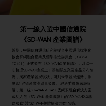
BACK TO PREVIOUS
2023
第一線入選中國信通院
《SD-WAN 產業圖譜》
近期
，
中國
信息
通信
研究院
聯合
中國
通信
標準
化
協會
算
網
融合
產業
及
標準
推進
委員會
（
CCSA
TC621
）
正式
發布
《SD-WAN
產業
圖
譜
》，
以
進
一
步
梳理
SD-WAN
產業
上
下游
相關
企業
及
產品
分布
情
況
，
洞
察
產業
發展
現狀
，
研
判
未來
發展
趨勢
，
推
動
SD-WAN
產業
高
質量
發展
。
經過
委員會
層
層
篩
選
，
第
一
線
SD-WAN
&
SASE
雲
網
安
融合
解決方案
成功
入選
《SD-WAN
產業
圖
譜
》
的“
SD-WAN2.0
基
礎
服務”
與“
SD-WAN
整體
解決方案”
名
錄
。