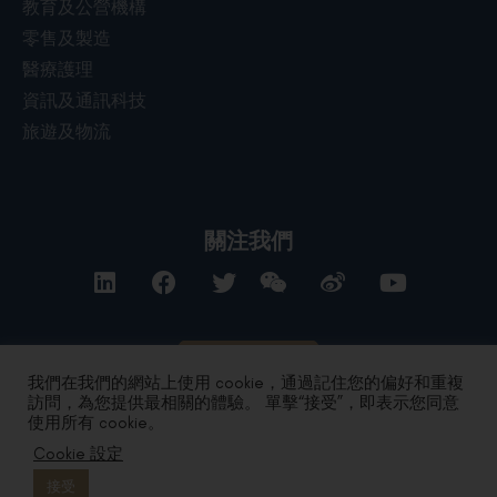
教育及公營機構
零售及製造
醫療護理
資訊及通訊科技
旅遊及物流
關注我們
聯絡我們
我們在我們的網站上使用 cookie，通過記住您的偏好和重複
訪問，為您提供最相關的體驗。 單擊“接受”，即表示您同意
使用所有 cookie。
私隱政策
|
條款及細則
| Copyright 2024 by DYXnet. All Right
Cookie 設定
Reserved.
版權所有 不得轉載
粤ICP备17165541号 合字B1.B2-20080003
接受