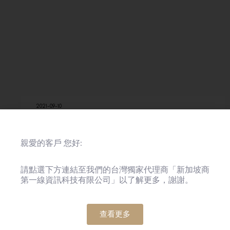
2021-09-10
企業獎項
合作夥伴獎項
香港
「母乳餵哺友善工作間」 & 「積金好僱
主」2021
親愛的客戶 您好:
請點選下方連結至我們的台灣獨家代理商「新加坡商
第一線資訊科技有限公司」以了解更多，謝謝。
2021-08-10
企業獎項
合作夥伴獎項
香港
查看更多
2021 / 22年度商界展關懷