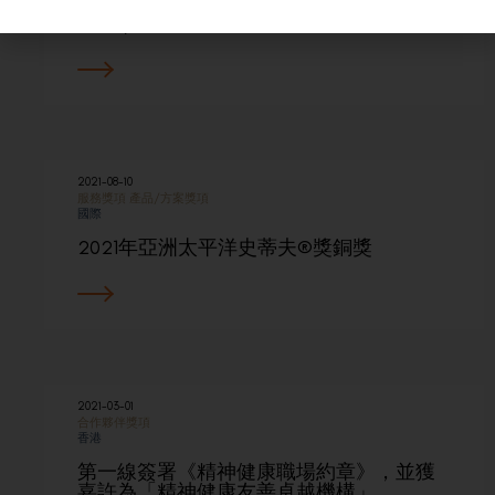
2021-08-10
服務獎項
產品/方案獎項
國際
2021年亞洲太平洋史蒂夫®獎銅獎
2021-03-01
合作夥伴獎項
香港
第一線簽署《精神健康職場約章》，並獲
嘉許為「精神健康友善卓越機構」