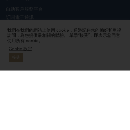
自助客戶服務平台
訂閱電子通訊
產品及方案
我們在我們的網站上使用 cookie，通過記住您的偏好和重複
訪問，為您提供最相關的體驗。 單擊“接受”，即表示您同意
企業網路解決方案
使用所有 cookie。
企業雲端解決方案
Cookie 設定
企業數據中心服務
接受
其他ICT方案及服務
行業
銀行及專業服務
教育及公營機構
零售及製造
醫療護理
資訊及通訊科技
旅遊及物流