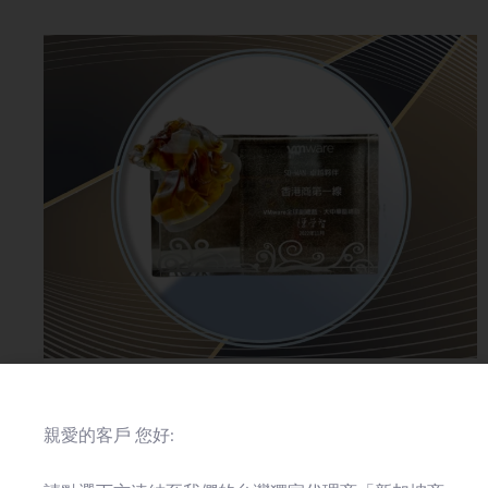
2022-12-08
合作夥伴獎項
台灣
親愛的客戶 您好:
第一線榮獲VMware頒發SD-WAN卓越夥伴
獎項