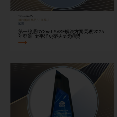
2023-06-27
服務獎項
產品/方案獎項
國際
第一線憑DYXnet SASE解決方案榮獲2023
年亞洲–太平洋史蒂夫®獎銅獎