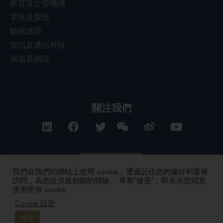
教育及公營機構
零售及製造
醫療護理
資訊及通訊科技
旅遊及物流
關注我們
聯絡我們
我們在我們的網站上使用 cookie，通過記住您的偏好和重複
訪問，為您提供最相關的體驗。 單擊“接受”，即表示您同意
使用所有 cookie。
私隱政策
|
條款及細則
| Copyright 2024 by DYXnet. All Right
Cookie 設定
Reserved.
版權所有 不得轉載
粤ICP备17165541号 合字B1.B2-20080003
接受