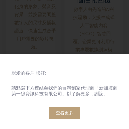
化身的形象、聲音及
數字人由先進的AI科
背景，並按需要調整
技驅動，支援生成式
數字人的尺寸及播報
人工智能內容
語速，快速生成合乎
（AIGC）智慧回
用戶需要的影片視
覆。企業更可利用行
頻。
業專屬數據訓練模
型，從而生成更加準
確及個性化的回應，
親愛的客戶 您好:
締造卓越的使用者體
驗。
請點選下方連結至我們的台灣獨家代理商「新加坡商
第一線資訊科技有限公司」以了解更多，謝謝。
查看更多