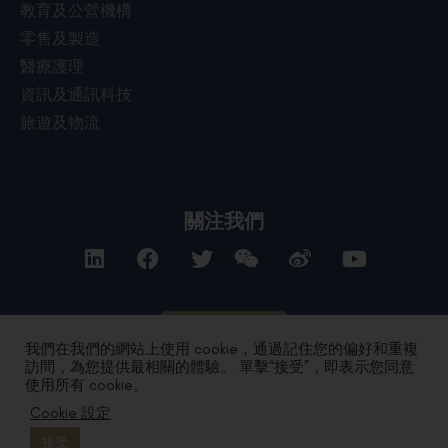
教育及公營機構
零售及製造
醫療護理
資訊及通訊科技
旅遊及物流
關注我們
聯絡我們
我們在我們的網站上使用 cookie，通過記住您的偏好和重複
訪問，為您提供最相關的體驗。 單擊“接受”，即表示您同意
使用所有 cookie。
私隱政策
|
條款及細則
| Copyright 2024 by DYXnet. All Right
Cookie 設定
Reserved.
版權所有 不得轉載
粤ICP备17165541号 合字B1.B2-20080003
接受