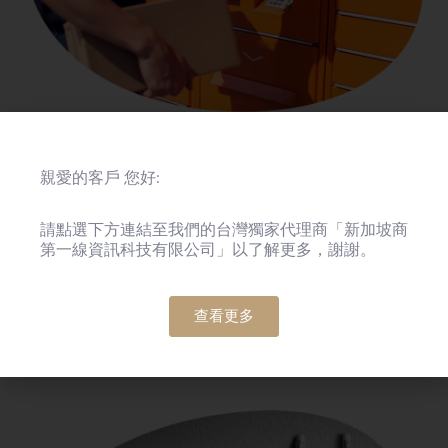
專業顧問服務
親愛的客戶 您好:
我們協助客戶解決涉及設計、交付和支援等範疇的
請點選下方連結至我們的台灣獨家代理商「新加坡商
第一線資訊科技有限公司」以了解更多，謝謝。
複雜網路和IT問題，包括但不限於：
- IT系統升級
- 雲端服務集成
查看更多
- 數據中心管理