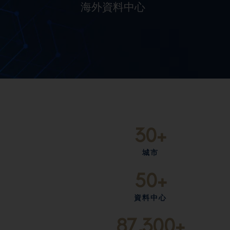
海外資料中心
負擔
結合專用硬體及雲端服務的彈性，支持使用者輕鬆佈局，零
30
+
城市
50
+
資料中心
87,300
+