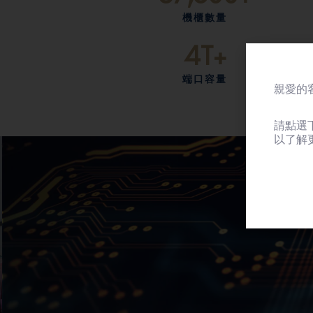
機櫃數量
4
T+
端口容量
親愛的客
請點選
以了解