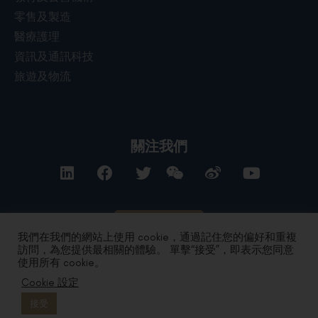
零售及製造
醫療護理
資訊及通訊科技
旅遊及物流
關注我們
聯絡我們
我們在我們的網站上使用 cookie，通過記住您的偏好和重複
訪問，為您提供最相關的體驗。 單擊“接受”，即表示您同意
使用所有 cookie。
私隱政策
|
條款及細則
| Copyright 2024 by DYXnet. All Right
Cookie 設定
Reserved.
版權所有 不得轉載
粤ICP备17165541号 合字B1.B2-20080003
接受