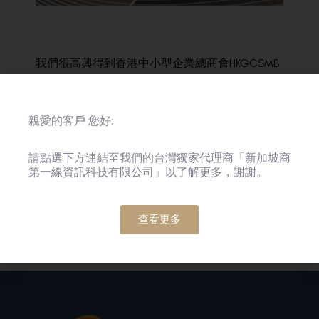
我們很高興得到香港中小型企業總商會HKGCSMB
的嘉許，獲得「友商有良嘉許計劃」的卓越企業
嘉許狀。第一線向來支持社會共融，積極為弱勢
親愛的客戶 您好:
社群提供入職機會，讓他們可培養正面的工作態
度、積累工作經驗、提升在職場上的競爭力。未
請點選下方連結至我們的台灣獨家代理商「新加坡商
來，第一線將繼續關懷弱勢社群，努力推動社會
第一線資訊科技有限公司」以了解更多，謝謝。
共融之精神！
查看更多