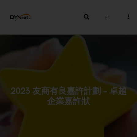
EN
2023 友商有良嘉許計劃 – 卓越
企業嘉許狀
獎項及殊榮