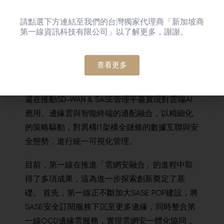
行聯動，為企業提供現場級的AI服務，智能敏捷
地響應需求。 但這也形成了縱深與寬泛的互聯場
請點選下方連結至我們的台灣獨家代理商「新加坡商
景，使攻擊平面呈指數級增長。 針對這一挑戰，
第一線資訊科技有限公司」以了解更多，謝謝。
第一線以SASE架構為基礎建立安全域，以公有雲
+邊緣雲+SD-WAN打造邊緣計算域。 基於雙域聯
查看更多
動，實現邊緣AI與SASE能力靈活調度，幫助企業
進行多場景防護與智慧辦公。 與此同時，第一線
還在推動SD-WAN & SASE管理平臺實現對雲端AI
應用、邊緣雲與智能終端的適配融合，以精細化
的策略驅動，對異構IT架構全鏈條的數據互聯與安
全態勢，進行統一可視化管理。
目前，第一線在推進「雲網安融合」的進程中取
得了多項成果，這為進一步探索創新奠定了基
礎。 首先，第一線正不斷加大SASE POP建設，將
SASE安全訂閱服務下沉至更多邊緣，同時整合第
一線OCD邊緣雲服務，實現雲網安一體化協同，