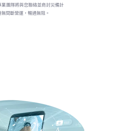
專業團隊將與您聯絡並商討災備計
時無間斷營運，暢通無阻。