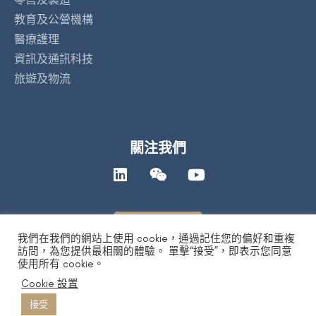
教育及公營機構
醫療護理
資訊及通訊科技
旅遊及物流
關注我們
聯絡我們
我們在我們的網站上使用 cookie，通過記住您的偏好和重複
訪問，為您提供最相關的體驗。 單擊“接受”，即表示您同意
使用所有 cookie。
私隱政策
|
人工智能道德聲明
|
免責及版權聲明
| Copyright 2026 by
Cookie 設置
DYXnet. All Right Reserved.
版權所有 不得轉載
粤ICP备17165541号 合字B1.B2-20080003
接受