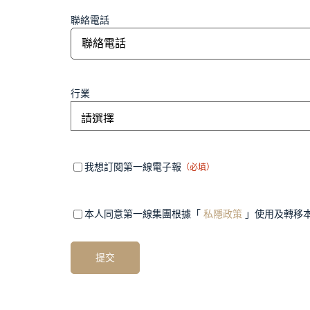
聯絡電話
行業
Mandatory
（必
我想訂閱第一線電子報
（必填）
填）
field 1
Mandatory
（必
本人同意第一線集團根據「
私隱政策
」使用及轉移
填）
field 2