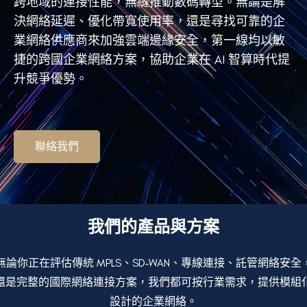
跨地域的連接性能，無縫推動數碼轉型。無論是解
決網絡延遲、優化帶寬使用率，還是尋找可靠的企
業網絡供應商來加強雲端邊緣安全，第一線均以敏
捷的跨國企業網絡方案，協助企業在 AI 智算時代提
升競爭優勢。
聯絡我們
我們的產品與方案
無論你正在評估傳統 MPLS、SD‑WAN、專線連接、託管網絡安全
還是完整的國際網絡
連接
方案，我們都可按行業需求，提供模組
設計的
企業網絡
。