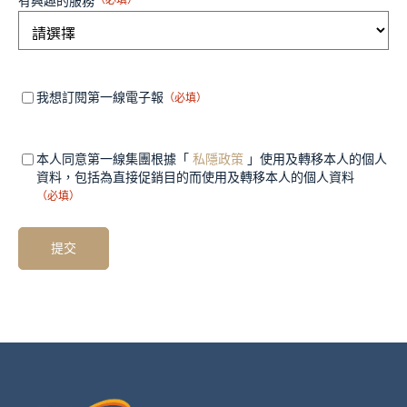
有興趣的服務
Mandatory
（必
我想訂閱第一線電子報
（必填）
填）
field 1
Mandatory
（必
本人同意第一線集團根據「
私隱政策
」使用及轉移本人的個人
填）
field 2
資料，包括為直接促銷目的而使用及轉移本人的個人資料
（必填）