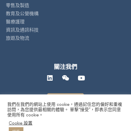
零售及製造
教育及公營機構
醫療護理
資訊及通訊科技
旅遊及物流
關注我們
聯絡我們
我們在我們的網站上使用 cookie，通過記住您的偏好和重複
訪問，為您提供最相關的體驗。 單擊“接受”，即表示您同意
使用所有 cookie。
私隱政策
|
人工智能道德聲明
|
免責及版權聲明
| Copyright 2026 by
Cookie 設置
DYXnet. All Right Reserved.
版權所有 不得轉載
粤ICP备17165541号 合字B1.B2-20080003