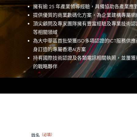
擁有逾 25 年產業領導經驗，具備協助各產業
提供優質的
商業數碼化方案
，
為企業建構專屬網
頂尖
顧問及專家
團隊擁有
豐富經驗及專業技術認
等相關領域
為大中華區首批榮獲ISO多項認證的ICT服務供應
身訂造的專屬
香港AI方案
持有國際技術認證及各類電訊相關執照，並屢獲
的戰略夥伴
姓名
（必填）