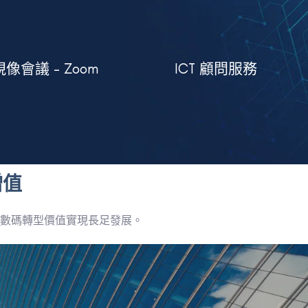
了解更多
了解更多
像會議 - Zoom
ICT 顧問服務
和信息共享
全連接
用的工具，改善您的網絡、協作
無論身在何處都能保持安
透過優化您的基礎架構以至所使
增值
數碼轉型價值實現長足發展。