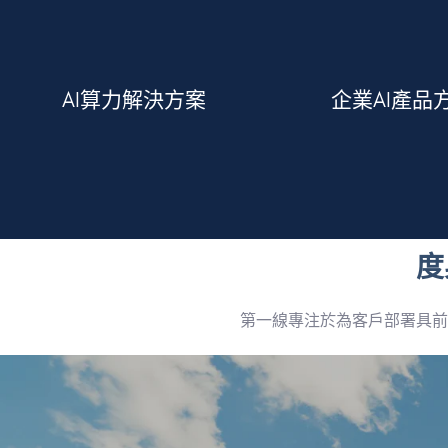
了解更多
了解更多
AI算力解決方案
企業AI產品
獨享NVIDIA算力
部署方式和全面的技
部署, 實現DeepSeek開箱即用,
提供豐富高效的AI工
加速企業客戶DeepSeek私有化
度
第一線專注於為客戶部署具前