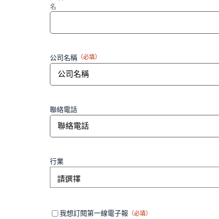
名
公司名稱
（必填）
聯絡電話
行業
Mandatory
（必
我想訂閱第一線電子報
（必填）