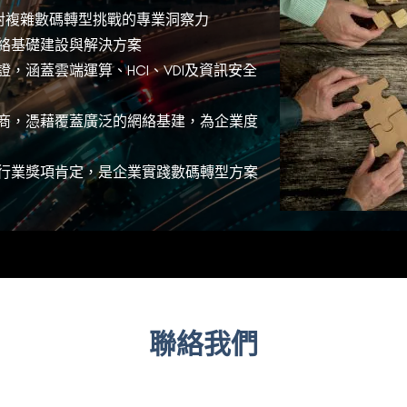
應對複雜數碼轉型挑戰的專業洞察力
絡基礎建設與解決方案
證，
涵蓋雲端運算、HCI、VDI及資訊安全
商，
憑藉覆蓋廣泛的網絡基建，為企業度
行業獎項肯定
，
是
企業
實踐
數碼
轉型
方案
聯絡我們