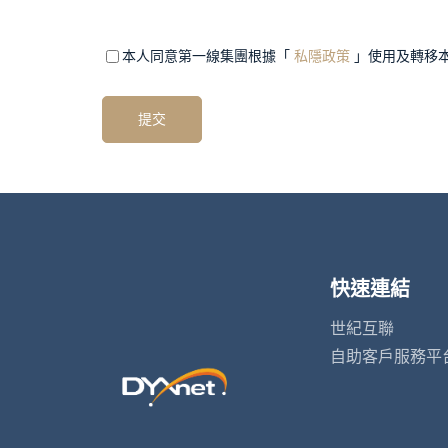
填）
field 1
Mandatory
（必
本人同意第一線集團根據「
私隱政策
」使用及轉移
填）
field 2
快速連結
世紀互聯
自助客戶服務平