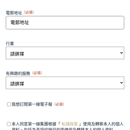
電郵地址
（必填）
行業
有興趣的服務
（必填）
Mandatory
（必
我想訂閱第一線電子報
（必填）
填）
field 1
Mandatory
（必
本人同意第一線集團根據「
私隱政策
」使用及轉移本人的個人
填）
field 2
資料，包括為直接促銷目的而使用及轉移本人的個人資料