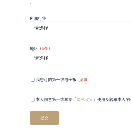
所属行业
地区
（必填）
Mandatory
（必
我想订阅第一线电子报
（必填）
填）
field 1
Mandatory
（必
本人同意第一线根据「
隐私政策
」使用及转移本人的
填）
field 2