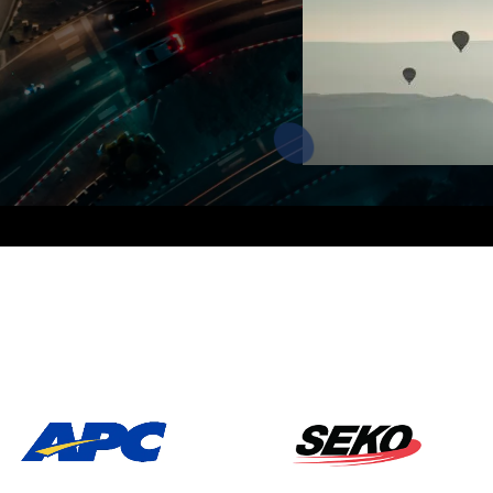
APC
Seko Logistics