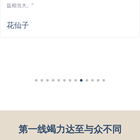
样多样化的B2B 及B2C业务组合对网络性能要求极高。第
一线可靠的MPLS企业专用网络和反应迅速的客户服务，
为我们的用户提供更好的在线体验。"
SEKO 物流
第一线竭力达至与众不同