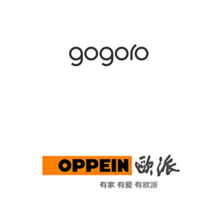
gogoro
OPPEIN