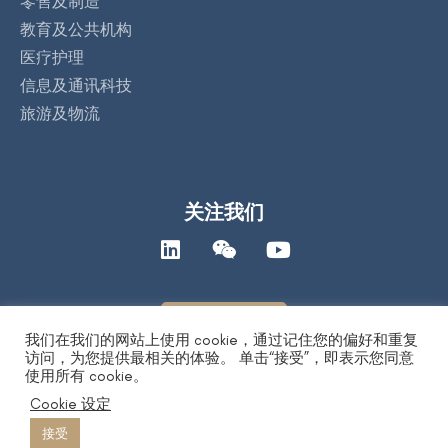
零售及制造
教育及公共机构
医疗护理
信息及通讯科技
旅游及物流
关注我们
联络我们
我们在我们的网站上使用 cookie，通过记住您的偏好和重复
访问，为您提供最相关的体验。 单击“接受”，即表示您同意
使用所有 cookie。
著作权保护声明
|
人工智能道德声明
|
隐私保护声明
| Copyright 2026
Cookie 设定
by DYXnet 第一线有限公司. All Right Reserved. 版权所有 不得转载
粤ICP备17165541号 合字B1.B2-20080003
接受