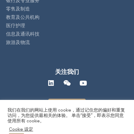
银行及专业服务
零售及制造
教育及公共机构
医疗护理
信息及通讯科技
旅游及物流
关注我们
联络我们
我们在我们的网站上使用 cookie，通过记住您的偏好和重复
访问，为您提供最相关的体验。 单击“接受”，即表示您同意
使用所有 cookie。
著作权保护声明
|
人工智能道德声明
|
隐私保护声明
| Copyright 2026
Cookie 设定
by DYXnet 第一线有限公司. All Right Reserved. 版权所有 不得转载